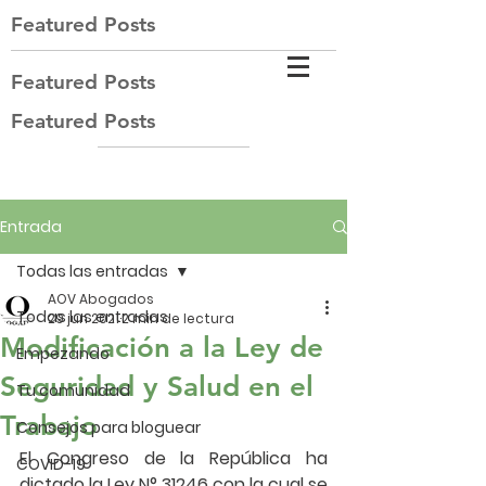
Featured Posts
Featured Posts
Featured Posts
Entrada
Todas las entradas
AOV Abogados
Todas las entradas
29 jun 2021
2 min de lectura
Modificación a la Ley de
Empezando
Seguridad y Salud en el
Tu comunidad
Trabajo
Consejos para bloguear
El Congreso de la República ha 
COVID-19
dictado la 
Ley N° 31246
 con la cual se 