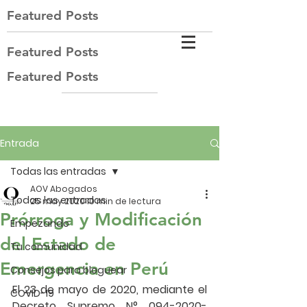
Featured Posts
Featured Posts
Featured Posts
Entrada
Todas las entradas
AOV Abogados
Todas las entradas
25 may 2020
10 min de lectura
Prórroga y Modificación
Empezando
del Estado de
Tu comunidad
Emergencia en Perú
Consejos para bloguear
El 23 de mayo de 2020, mediante el 
COVID-19
Decreto Supremo N° 094-2020-