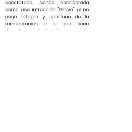
constatada, siendo considerada 
como una infracción "Grave" el no 
pago íntegro y oportuno de la 
remuneración a la que tiene 
derecho un trabajador por este 
concepto, así como una infracción 
"Muy Grave" el incumplimiento de las 
disposiciones relacionadas con el 
descanso en feriado no laborable. El 
monto de las sanciones dependerá 
del número de trabajadores 
involucrados.
AOV ABOGADOS 
Abril 2019
#DerechoLaboral
#SemanaSanta
#Feriados