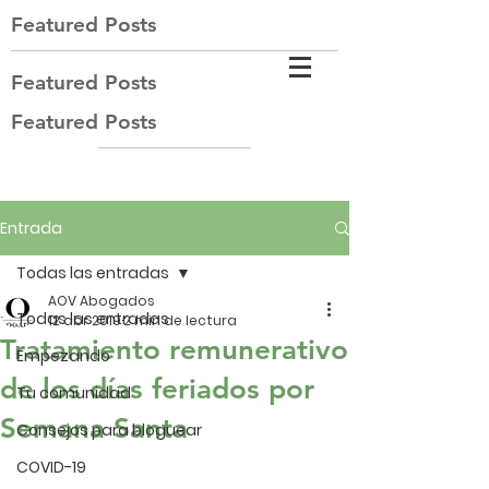
Featured Posts
Featured Posts
Featured Posts
Entrada
Todas las entradas
AOV Abogados
Todas las entradas
12 abr 2019
2 min de lectura
Tratamiento remunerativo
Empezando
de los días feriados por
Tu comunidad
Semana Santa
Consejos para bloguear
COVID-19