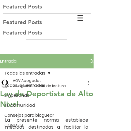
Featured Posts
Featured Posts
Featured Posts
Entrada
Todas las entradas
AOV Abogados
Todas las entradas
20 ago 2019
2 min de lectura
Ley de Deportista de Alto
Empezando
Nivel
Tu comunidad
Consejos para bloguear
La presente norma establece 
COVID-19
medidas destinadas a facilitar la 